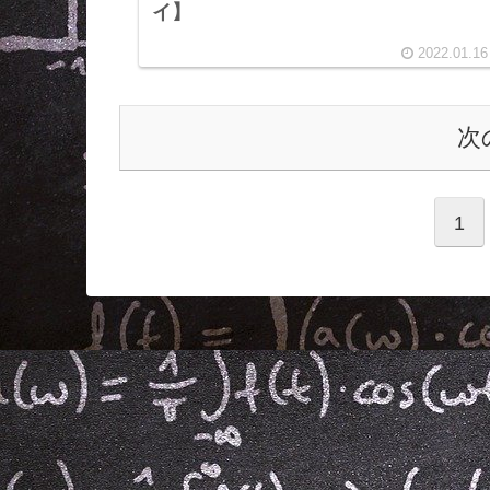
イ】
2022.01.16
次
1