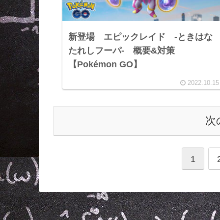
新登場 エピックレイド ‐ときはな
たれしフーパ‐ 概要&対策
【Pokémon GO】
2022.10.15
次
1