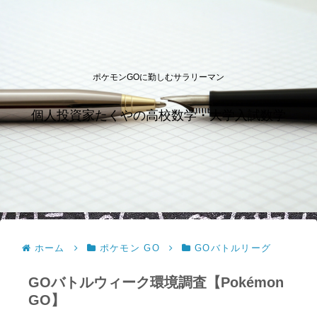
ポケモンGOに勤しむサラリーマン
個人投資家たくやの高校数学・大学入試数学
ホーム
ポケモン GO
GOバトルリーグ
GOバトルウィーク環境調査【Pokémon
GO】