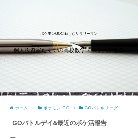
ポケモンGOに勤しむサラリーマン
個人投資家たくやの高校数学・大学入試数学
ホーム
ポケモン GO
GOバトルリーグ
GOバトルデイ&最近のポケ活報告