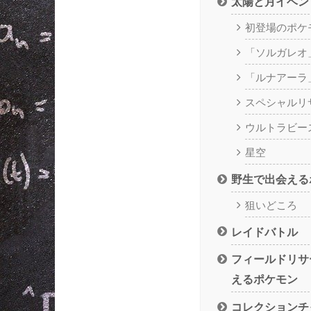
太陽と月イベン
初登場のポケ
「ソルガレオ
「ルナアーラ
スペシャルリ
ウルトラビー
星空
野生で出会える
狙いどころ
レイドバトル
フィールドリサ
えるポケモン
コレクションチ