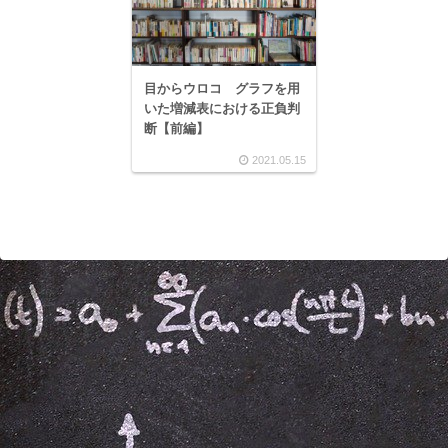
目からウロコ グラフを用
いた増減表における正負判
断【前編】
2021.05.15