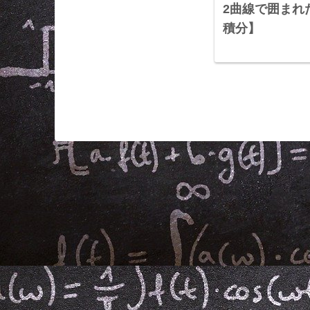
2曲線で囲まれ
積分】