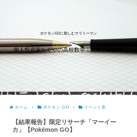
ポケモンGOに勤しむサラリーマン
個人投資家たくやの高校数学・大学入試数学
ホーム
ポケモン GO
イベント系
【結果報告】限定リサーチ「マーイー
カ」【Pokémon GO】