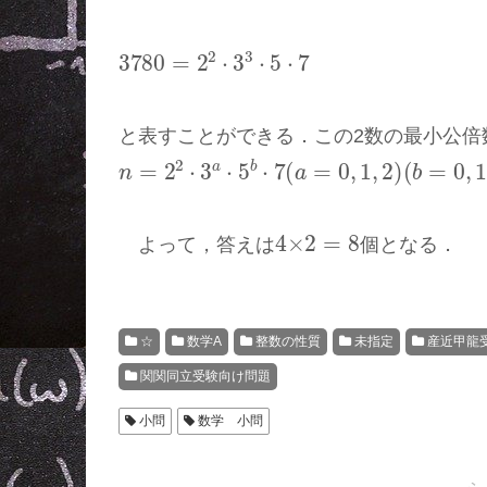
3780
=
2
2
⋅
3
3
⋅
5
⋅
7
と表すことができる．この2数の最小公倍数
n
=
2
2
⋅
3
a
⋅
5
b
⋅
7
(
a
=
0
,
1
,
2
)
(
b
=
0
,
1
)
4
×
2
=
8
よって，答えは
個となる．
☆
数学A
整数の性質
未指定
産近甲龍
関関同立受験向け問題
小問
数学 小問