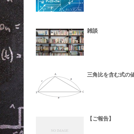
雑談
三角比を含む式の
【ご報告】