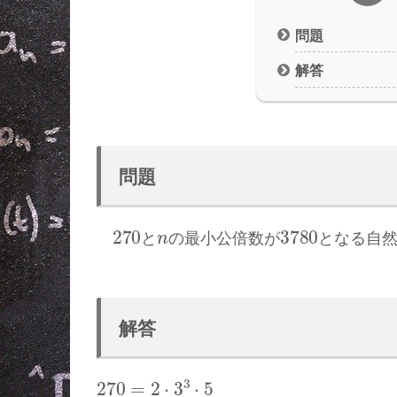
問題
解答
問題
270
n
3780
と
の最小公倍数が
となる自
解答
270
=
2
⋅
3
3
⋅
5