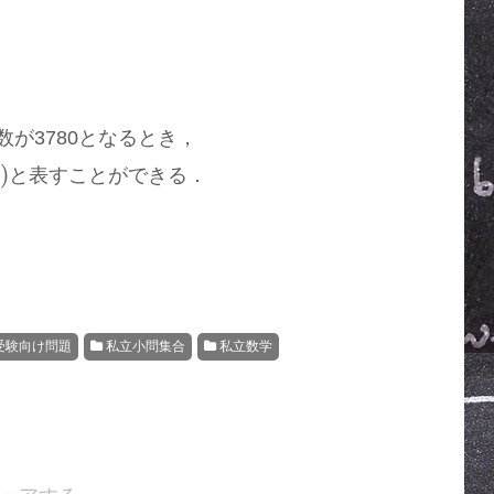
が3780となるとき，
と表すことができる．
受験向け問題
私立小問集合
私立数学