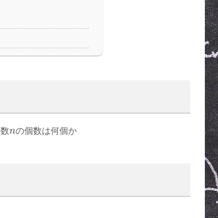
n
然数
の個数は何個か