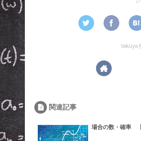
シ
taku
関連記事
場合の数・確率 【