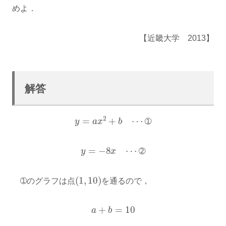
めよ．
【近畿大学 2013】
解答
y
=
a
x
2
+
b
⋯
➀
➀
y
=
−
8
x
⋯
➁
➁
(
1
,
10
)
➀のグラフは点
を通るので，
a
+
b
=
10