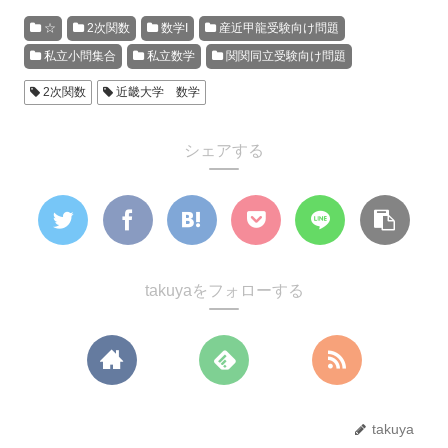
☆
2次関数
数学I
産近甲龍受験向け問題
私立小問集合
私立数学
関関同立受験向け問題
2次関数
近畿大学 数学
シェアする
takuyaをフォローする
takuya