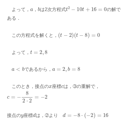
a
b
t
2
−
10
t
+
16
=
0
よって，
，
は2次方程式
の解で
ある．
(
t
−
2
)
(
t
−
8
)
=
0
この方程式を解くと，
t
=
2
,
8
よって，
a
<
b
a
=
2
,
b
=
8
であるから，
x
c
このとき，接点の
座標
は，➂の重解で，
c
=
−
8
2
⋅
2
=
−
2
y
d
d
=
−
8
⋅
(
−
2
)
=
16
接点の
座標
は，➁より