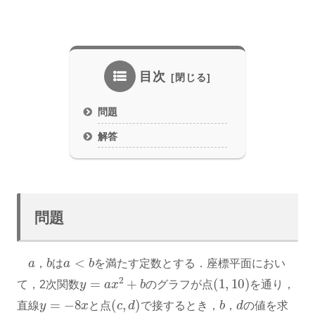
目次
問題
解答
問題
a
b
a
<
b
，
は
を満たす定数とする．座標平面におい
y
=
a
x
2
+
b
(
1
,
10
)
て，2次関数
のグラフが点
を通り，
y
=
−
8
x
(
c
,
d
)
b
d
直線
と点
で接するとき，
，
の値を求