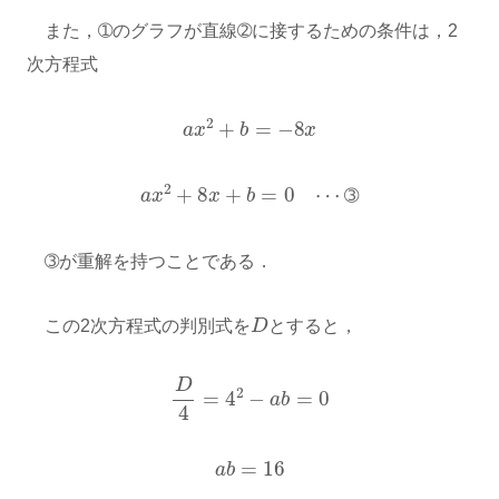
また，➀のグラフが直線➁に接するための条件は，2
次方程式
a
x
2
+
b
=
−
8
x
a
x
2
+
8
x
+
b
=
0
⋯
➂
➂
➂が重解を持つことである．
D
この2次方程式の判別式を
とすると，
D
4
=
4
2
−
a
b
=
0
a
b
=
16