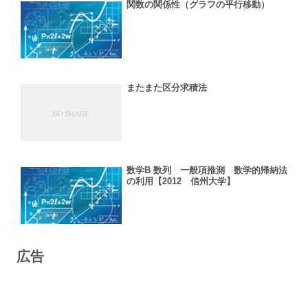
関数の関係性（グラフの平行移動）
またまた区分求積法
数学B 数列 一般項推測 数学的帰納法
の利用【2012 信州大学】
広告